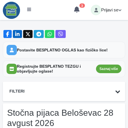
3
Prijavi se
Postavite BESPLATNO OGLAS kao fizičko lice!
Registrujte BESPLATNO TEZGU i
Saznaj više
objavljujte oglase!
FILTERI
Stočna pijaca Beloševac 28
avgust 2026