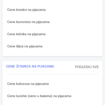
Cene breskvi na pijacama
Cene borovnice na pijacama
Cene lešnika na pijacama
Cene šljiva na pijacama
CENE ŽITARICA NA PIJACAMA
POGLEDAJ SVE
Cene kukuruza na pijacama
Cene lucerke (seno u balama) na pijacama