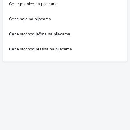
Cene pšenice na pijacama
Cene soje na pijacama
Cene stočnog ječma na pijacama
Cene stočnog brašna na pijacama