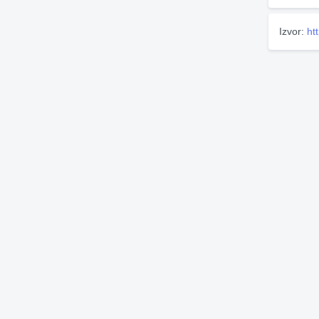
Izvor:
ht