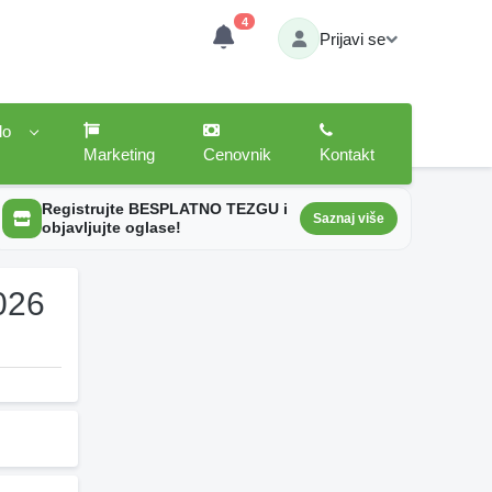
4
Prijavi se
lo
Marketing
Cenovnik
Kontakt
Registrujte BESPLATNO TEZGU i
Saznaj više
objavljujte oglase!
026