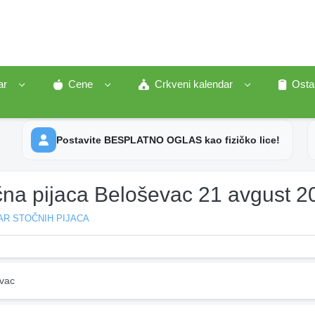
ar
Cene
Crkveni kalendar
Osta
Postavite BESPLATNO OGLAS kao fizičko lice!
čna pijaca Beloševac 21 avgust 2
AR STOČNIH PIJACA
vac