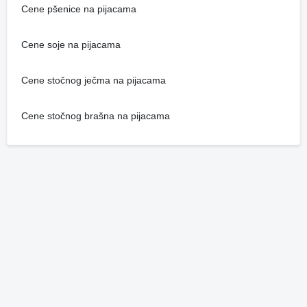
Cene pšenice na pijacama
Cene soje na pijacama
Cene stočnog ječma na pijacama
Cene stočnog brašna na pijacama