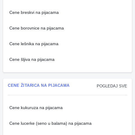
Cene breskvi na pijacama
Cene borovnice na pijacama
Cene lešnika na pijacama
Cene šljiva na pijacama
CENE ŽITARICA NA PIJACAMA
POGLEDAJ SVE
Cene kukuruza na pijacama
Cene lucerke (seno u balama) na pijacama