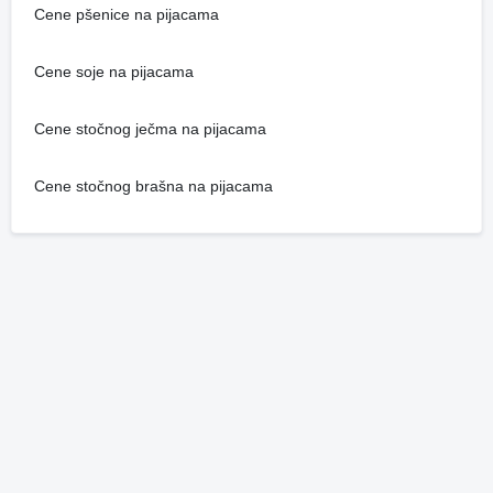
Cene pšenice na pijacama
Cene soje na pijacama
Cene stočnog ječma na pijacama
Cene stočnog brašna na pijacama