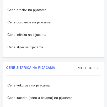
Cene breskvi na pijacama
Cene borovnice na pijacama
Cene lešnika na pijacama
Cene šljiva na pijacama
CENE ŽITARICA NA PIJACAMA
POGLEDAJ SVE
Cene kukuruza na pijacama
Cene lucerke (seno u balama) na pijacama