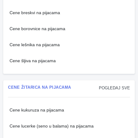
Cene breskvi na pijacama
Cene borovnice na pijacama
Cene lešnika na pijacama
Cene šljiva na pijacama
CENE ŽITARICA NA PIJACAMA
POGLEDAJ SVE
Cene kukuruza na pijacama
Cene lucerke (seno u balama) na pijacama