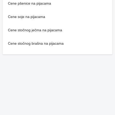
Cene pšenice na pijacama
Cene soje na pijacama
Cene stočnog ječma na pijacama
Cene stočnog brašna na pijacama