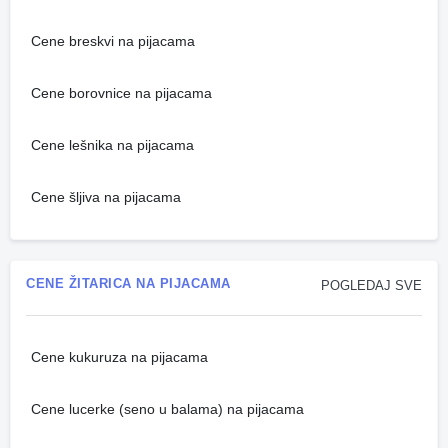
Cene breskvi na pijacama
Cene borovnice na pijacama
Cene lešnika na pijacama
Cene šljiva na pijacama
CENE ŽITARICA NA PIJACAMA
POGLEDAJ SVE
Cene kukuruza na pijacama
Cene lucerke (seno u balama) na pijacama