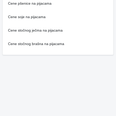
Cene pšenice na pijacama
Cene soje na pijacama
Cene stočnog ječma na pijacama
Cene stočnog brašna na pijacama