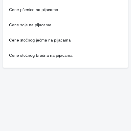
Cene pšenice na pijacama
Cene soje na pijacama
Cene stočnog ječma na pijacama
Cene stočnog brašna na pijacama