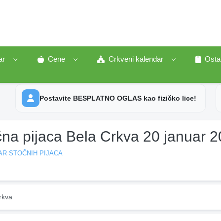
ar
Cene
Crkveni kalendar
Osta
Postavite BESPLATNO OGLAS kao fizičko lice!
čna pijaca Bela Crkva 20 januar 
AR STOČNIH PIJACA
rkva