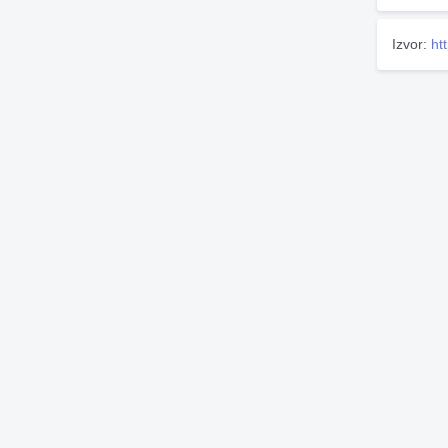
Izvor:
ht