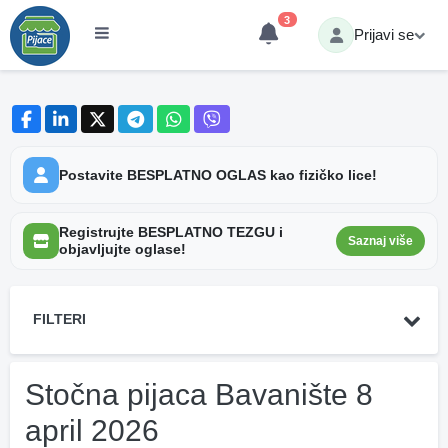
3
Prijavi se
Postavite BESPLATNO OGLAS kao fizičko lice!
Registrujte BESPLATNO TEZGU i
Saznaj više
objavljujte oglase!
FILTERI
Stočna pijaca Bavanište 8
april 2026