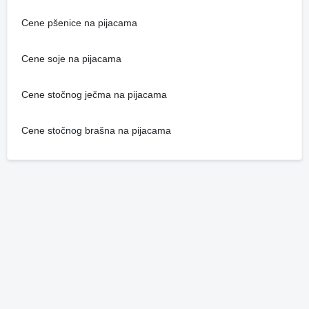
Cene pšenice na pijacama
Cene soje na pijacama
Cene stočnog ječma na pijacama
Cene stočnog brašna na pijacama