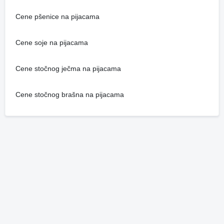
Cene pšenice na pijacama
Cene soje na pijacama
Cene stočnog ječma na pijacama
Cene stočnog brašna na pijacama