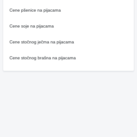
Cene pšenice na pijacama
Cene soje na pijacama
Cene stočnog ječma na pijacama
Cene stočnog brašna na pijacama