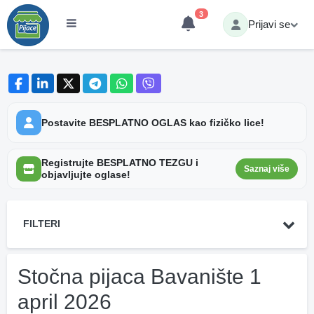
3
Prijavi se
Postavite BESPLATNO OGLAS kao fizičko lice!
Registrujte BESPLATNO TEZGU i
Saznaj više
objavljujte oglase!
FILTERI
Stočna pijaca Bavanište 1
april 2026