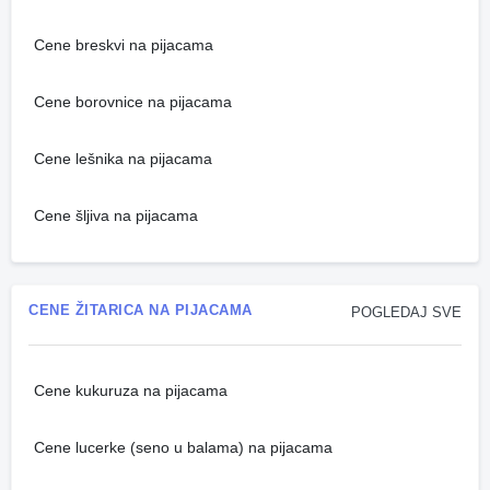
Cene breskvi na pijacama
Cene borovnice na pijacama
Cene lešnika na pijacama
Cene šljiva na pijacama
CENE ŽITARICA NA PIJACAMA
POGLEDAJ SVE
Cene kukuruza na pijacama
Cene lucerke (seno u balama) na pijacama