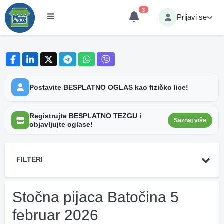
3
Prijavi se
Postavite BESPLATNO OGLAS kao fizičko lice!
Registrujte BESPLATNO TEZGU i
Saznaj više
objavljujte oglase!
FILTERI
Stočna pijaca Batočina 5
februar 2026