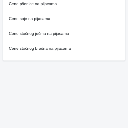
Cene pšenice na pijacama
Cene soje na pijacama
Cene stočnog ječma na pijacama
Cene stočnog brašna na pijacama