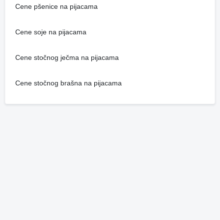
Cene pšenice na pijacama
Cene soje na pijacama
Cene stočnog ječma na pijacama
Cene stočnog brašna na pijacama