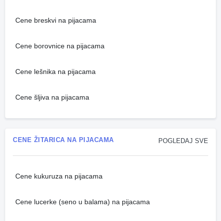
Cene breskvi na pijacama
Cene borovnice na pijacama
Cene lešnika na pijacama
Cene šljiva na pijacama
CENE ŽITARICA NA PIJACAMA
POGLEDAJ SVE
Cene kukuruza na pijacama
Cene lucerke (seno u balama) na pijacama