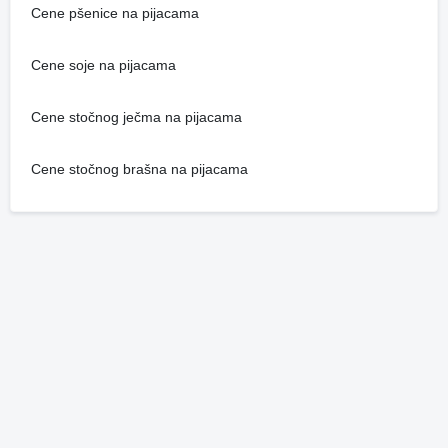
Cene pšenice na pijacama
Cene soje na pijacama
Cene stočnog ječma na pijacama
Cene stočnog brašna na pijacama