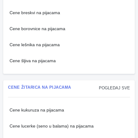
Cene breskvi na pijacama
Cene borovnice na pijacama
Cene lešnika na pijacama
Cene šljiva na pijacama
CENE ŽITARICA NA PIJACAMA
POGLEDAJ SVE
Cene kukuruza na pijacama
Cene lucerke (seno u balama) na pijacama