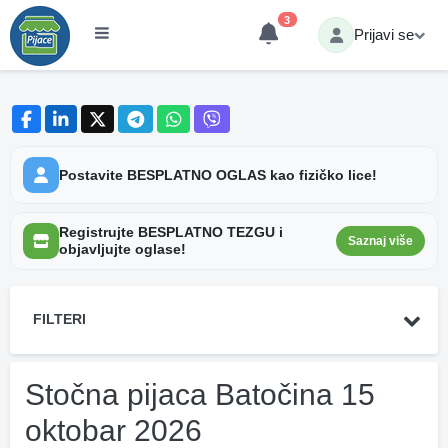
3
Prijavi se
Postavite BESPLATNO OGLAS kao fizičko lice!
Registrujte BESPLATNO TEZGU i
Saznaj više
objavljujte oglase!
FILTERI
Stočna pijaca Batočina 15
oktobar 2026