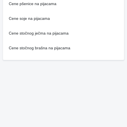
Cene pšenice na pijacama
Cene soje na pijacama
Cene stočnog ječma na pijacama
Cene stočnog brašna na pijacama