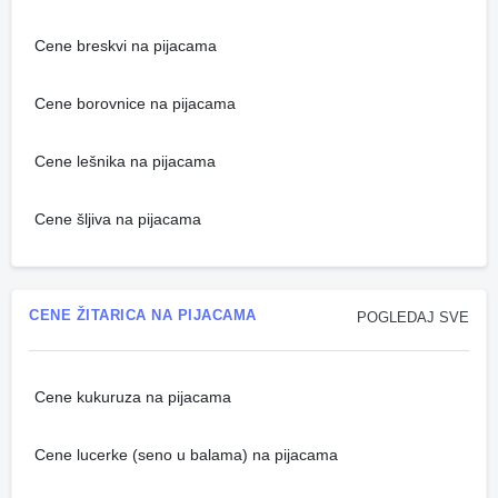
Cene breskvi na pijacama
Cene borovnice na pijacama
Cene lešnika na pijacama
Cene šljiva na pijacama
CENE ŽITARICA NA PIJACAMA
POGLEDAJ SVE
Cene kukuruza na pijacama
Cene lucerke (seno u balama) na pijacama