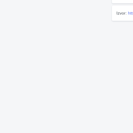
Izvor:
ht