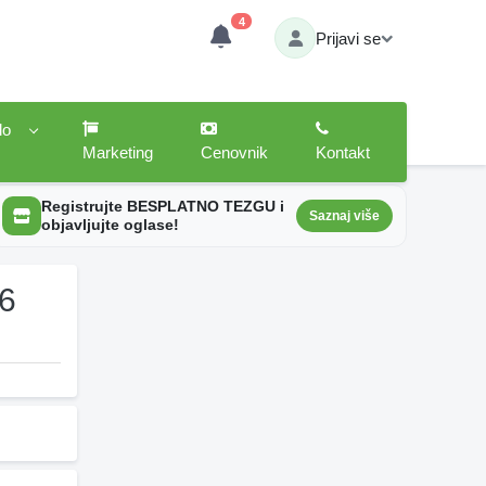
4
Prijavi se
lo
Marketing
Cenovnik
Kontakt
Registrujte BESPLATNO TEZGU i
Saznaj više
objavljujte oglase!
26