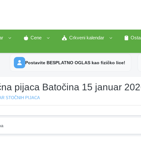
ar
Cene
Crkveni kalendar
Osta
Postavite BESPLATNO OGLAS kao fizičko lice!
čna pijaca Batočina 15 januar 20
AR STOČNIH PIJACA
na