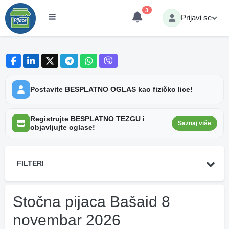
3
Prijavi se
Postavite BESPLATNO OGLAS kao fizičko lice!
Registrujte BESPLATNO TEZGU i
Saznaj više
objavljujte oglase!
FILTERI
Stočna pijaca Bašaid 8
novembar 2026