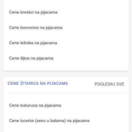
Cene breskvi na pijacama
Cene borovnice na pijacama
Cene lešnika na pijacama
Cene šljiva na pijacama
CENE ŽITARICA NA PIJACAMA
POGLEDAJ SVE
Cene kukuruza na pijacama
Cene lucerke (seno u balama) na pijacama