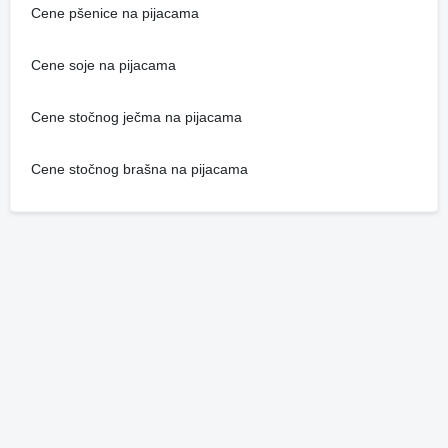
Cene pšenice na pijacama
Cene soje na pijacama
Cene stočnog ječma na pijacama
Cene stočnog brašna na pijacama