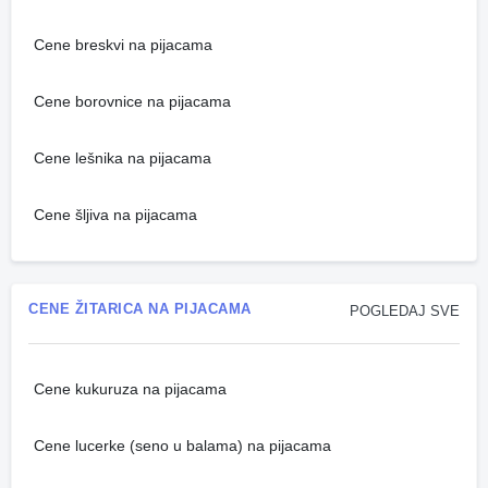
Cene breskvi na pijacama
Cene borovnice na pijacama
Cene lešnika na pijacama
Cene šljiva na pijacama
CENE ŽITARICA NA PIJACAMA
POGLEDAJ SVE
Cene kukuruza na pijacama
Cene lucerke (seno u balama) na pijacama