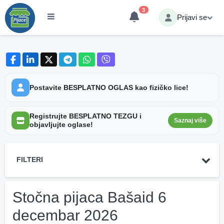
3
Prijavi se
Postavite BESPLATNO OGLAS kao fizičko lice!
Registrujte BESPLATNO TEZGU i
Saznaj više
objavljujte oglase!
FILTERI
Stočna pijaca Bašaid 6
decembar 2026