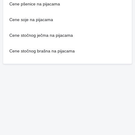
Cene pšenice na pijacama
Cene soje na pijacama
Cene stočnog ječma na pijacama
Cene stočnog brašna na pijacama