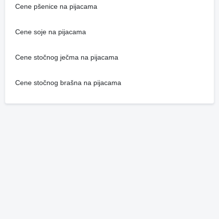
Cene pšenice na pijacama
Cene soje na pijacama
Cene stočnog ječma na pijacama
Cene stočnog brašna na pijacama