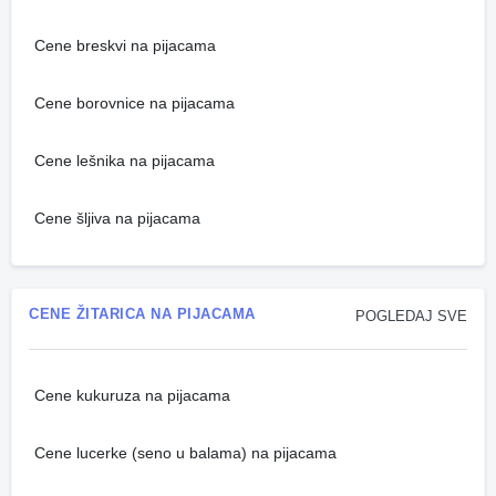
Cene breskvi na pijacama
Cene borovnice na pijacama
Cene lešnika na pijacama
Cene šljiva na pijacama
CENE ŽITARICA NA PIJACAMA
POGLEDAJ SVE
Cene kukuruza na pijacama
Cene lucerke (seno u balama) na pijacama