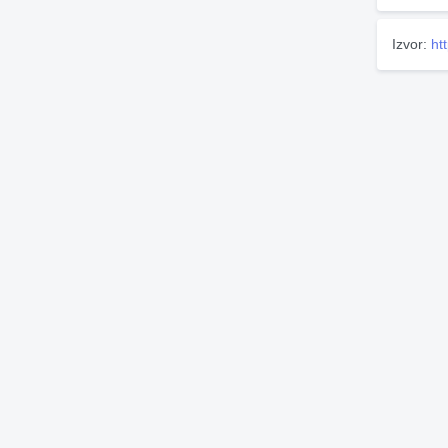
Izvor:
ht