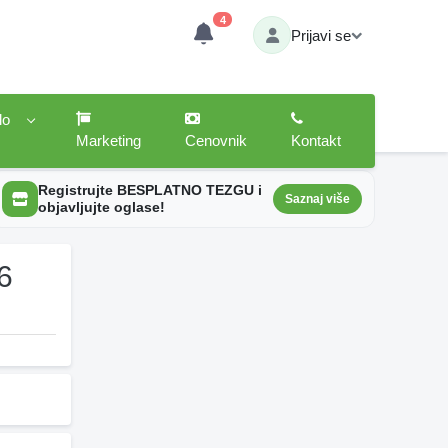
4
Prijavi se
lo
Marketing
Cenovnik
Kontakt
Registrujte BESPLATNO TEZGU i
Saznaj više
objavljujte oglase!
6