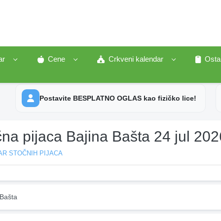
ar
Cene
Crkveni kalendar
Osta
Postavite BESPLATNO OGLAS kao fizičko lice!
na pijaca Bajina Bašta 24 jul 202
AR STOČNIH PIJACA
 Bašta