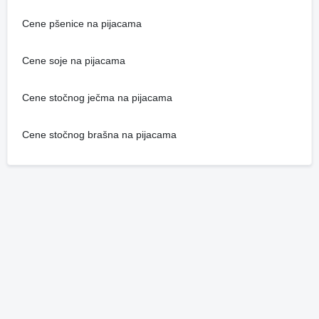
Cene pšenice na pijacama
Cene soje na pijacama
Cene stočnog ječma na pijacama
Cene stočnog brašna na pijacama