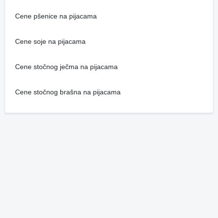
Cene pšenice na pijacama
Cene soje na pijacama
Cene stočnog ječma na pijacama
Cene stočnog brašna na pijacama