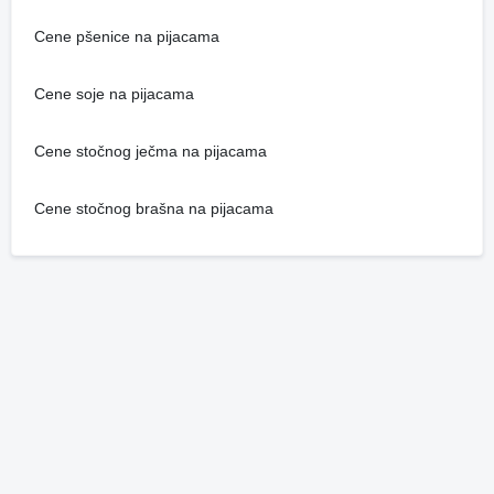
Cene pšenice na pijacama
Cene soje na pijacama
Cene stočnog ječma na pijacama
Cene stočnog brašna na pijacama