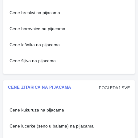
Cene breskvi na pijacama
Cene borovnice na pijacama
Cene lešnika na pijacama
Cene šljiva na pijacama
CENE ŽITARICA NA PIJACAMA
POGLEDAJ SVE
Cene kukuruza na pijacama
Cene lucerke (seno u balama) na pijacama