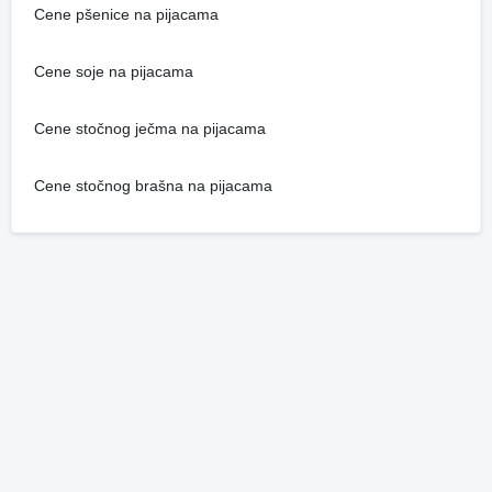
Cene pšenice na pijacama
Cene soje na pijacama
Cene stočnog ječma na pijacama
Cene stočnog brašna na pijacama