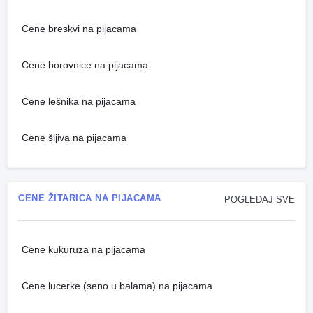
Cene breskvi na pijacama
Cene borovnice na pijacama
Cene lešnika na pijacama
Cene šljiva na pijacama
CENE ŽITARICA NA PIJACAMA
POGLEDAJ SVE
Cene kukuruza na pijacama
Cene lucerke (seno u balama) na pijacama