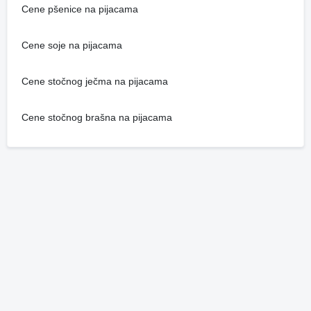
Cene pšenice na pijacama
Cene soje na pijacama
Cene stočnog ječma na pijacama
Cene stočnog brašna na pijacama