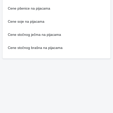
Cene pšenice na pijacama
Cene soje na pijacama
Cene stočnog ječma na pijacama
Cene stočnog brašna na pijacama