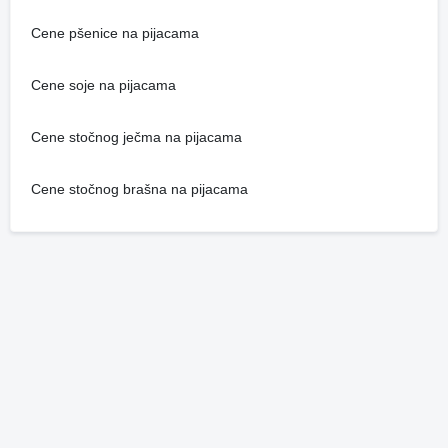
Cene pšenice na pijacama
Cene soje na pijacama
Cene stočnog ječma na pijacama
Cene stočnog brašna na pijacama