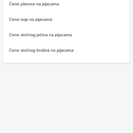
Cene pšenice na pijacama
Cene soje na pijacama
Cene stočnog ječma na pijacama
Cene stočnog brašna na pijacama