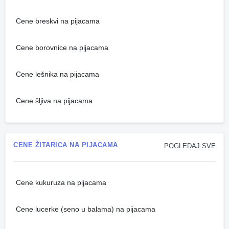
Cene breskvi na pijacama
Cene borovnice na pijacama
Cene lešnika na pijacama
Cene šljiva na pijacama
CENE ŽITARICA NA PIJACAMA
POGLEDAJ SVE
Cene kukuruza na pijacama
Cene lucerke (seno u balama) na pijacama