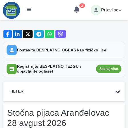
3
Prijavi se
Postavite BESPLATNO OGLAS kao fizičko lice!
Registrujte BESPLATNO TEZGU i
Saznaj više
objavljujte oglase!
FILTERI
Stočna pijaca Aranđelovac
28 avgust 2026