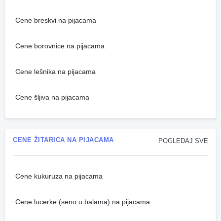
Cene breskvi na pijacama
Cene borovnice na pijacama
Cene lešnika na pijacama
Cene šljiva na pijacama
CENE ŽITARICA NA PIJACAMA
POGLEDAJ SVE
Cene kukuruza na pijacama
Cene lucerke (seno u balama) na pijacama