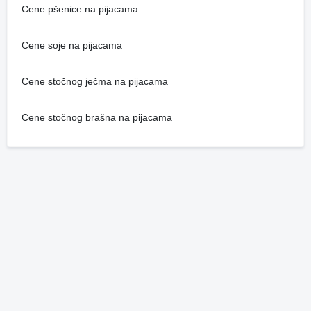
Cene pšenice na pijacama
Cene soje na pijacama
Cene stočnog ječma na pijacama
Cene stočnog brašna na pijacama