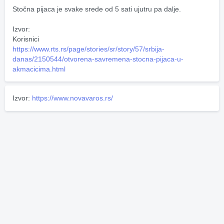
Stočna pijaca je svake srede od 5 sati ujutru pa dalje.
Izvor:
Korisnici
https://www.rts.rs/page/stories/sr/story/57/srbija-
danas/2150544/otvorena-savremena-stocna-pijaca-u-
akmacicima.html
Izvor:
https://www.novavaros.rs/