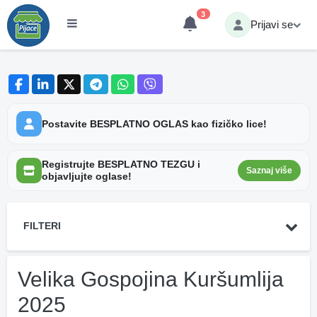
3
Prijavi se
Postavite BESPLATNO OGLAS kao fizičko lice!
Registrujte BESPLATNO TEZGU i
Saznaj više
objavljujte oglase!
FILTERI
Velika Gospojina Kuršumlija
2025