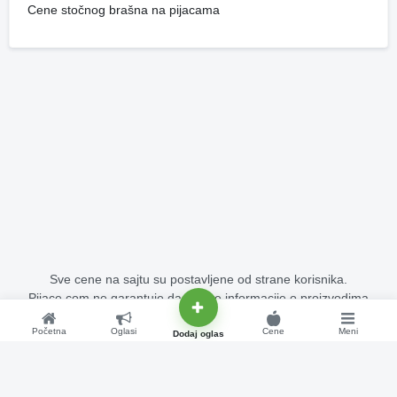
Cene stočnog brašna na pijacama
Sve cene na sajtu su postavljene od strane korisnika.
Pijace.com ne garantuje da su sve informacije o proizvodima
potpuno tačne i bez grešaka.
Početna
Oglasi
Cene
Meni
Copyright © 2015 - 2026 Pijace.com Sva prava su zadržana.
Dodaj oglas
Cene na pijacama - stoka, voće, povrće, žitarice