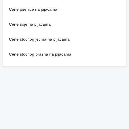
Cene pšenice na pijacama
Cene soje na pijacama
Cene stočnog ječma na pijacama
Cene stočnog brašna na pijacama