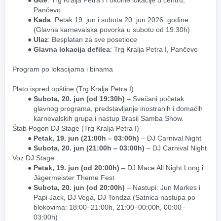
Gde
: Trg Kralja Petra I i okolne lokacije u centru, 
Pančevo
Kada
: Petak 19. jun i subota 20. jun 2026. godine 
(Glavna karnevalska povorka u subotu od 19:30h)
Ulaz
: Besplatan za sve posetioce
Glavna lokacija defilea
: Trg Kralja Petra I, Pančevo
Program po lokacijama i binama
Plato ispred opštine (Trg Kralja Petra I)
Subota, 20. jun (od 19:30h)
 – Svečani početak 
glavnog programa, predstavljanje inostranih i domaćih 
karnevalskih grupa i nastup Brasil Samba Show.
Štab Pogon DJ Stage (Trg Kralja Petra I)
Petak, 19. jun (21:00h – 03:00h)
 – DJ Carnival Night
Subota, 20. jun (21:00h – 03:00h)
 – DJ Carnival Night
Voz DJ Stage
Petak, 19. jun (od 20:00h)
 – DJ Mace All Night Long i 
Jägermeister Theme Fest
Subota, 20. jun (od 20:00h)
 – Nastupi: Jun Markes i 
Papi Jack, DJ Vega, DJ Tondza (Satnica nastupa po 
blokovima: 18:00–21:00h, 21:00–00:00h, 00:00–
03:00h)