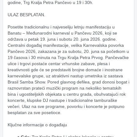
godine, Trg Kralja Petra Pančevo u 19 i 30h.
ULAZ BESPLATAN.
Posetite tradicionalnu i najveseliju letnju manifestaciju u 
Banatu – Međunarodni karneval u Pančevu 2026, koji se 
održava u petak 19. juna i subotu 20. juna 2026. godine. 
Centralni događaj manifestacije, velika Karnevalska povorka 
Pančevo 2026, zakazana je za subotu, 20. juna sa početkom u 
19 časova i 30 minuta na Trgu Kralja Petra Prvog. Pančevačke 
ulice i trgovi postaće centar vrhunske zabave, plesa i 
kreativnosti gde će se predstaviti brojne domaće i inostrane 
karnevalske grupe, uz atraktivni nastup umetnika iz sastava 
Brasil Samba Show. Pored glavnog defilea, grad donosi bogat i 
raznovrstan prateći muzički program na nekoliko tematskih 
bina i ugostiteljskih objekata u centru grada, obuhvatajući rok 
koncerte, klupske DJ nastupe i tradicionalne tamburaške 
večeri. Ulaz na sve programe, povorku i koncerte je potpuno 
besplatan za sve posetioce.
Ključne informacije o događaju