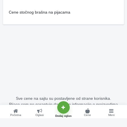
Cene stočnog brašna na pijacama
Sve cene na sajtu su postavljene od strane korisnika.
Pijace.com ne garantuje da su sve informacije o proizvodima
potpuno tačne i bez grešaka.
Početna
Oglasi
Cene
Meni
Copyright © 2015 - 2026 Pijace.com Sva prava su zadržana.
Dodaj oglas
Cene na pijacama - stoka, voće, povrće, žitarice