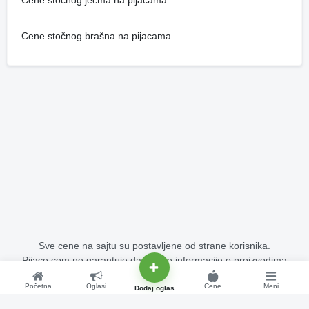
Cene stočnog ječma na pijacama
Cene stočnog brašna na pijacama
Sve cene na sajtu su postavljene od strane korisnika.
Pijace.com ne garantuje da su sve informacije o proizvodima
potpuno tačne i bez grešaka.
Početna
Oglasi
Cene
Meni
Copyright © 2015 - 2026 Pijace.com Sva prava su zadržana.
Dodaj oglas