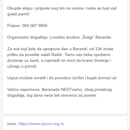
Okupite ekipu i prijavite svoj tim na vreme i neka se baš vaš 
gulaš pamti! 
Prijave: 060 087 9805
Organizator događaja: Lovačko društvo „Šnejp“ Baranda
Za sve koji žele da upotpune dan u Barandi, od 13h imate 
priliku da posetite salaš Raišić. Tamo vas čeka opušteno 
druženje uz šank, a najmlađi će moći da hrane životinje i 
uživaju u prirodi. 
Usput možete svratiti i do porodice Jurišin i kupiti domaći sir 
Važna napomena: Baranada NESTvarno, zbog privatnog 
događaja, tog dana neće biti otvorena za posete. 
Izvor:
https://www.opovo.org.rs