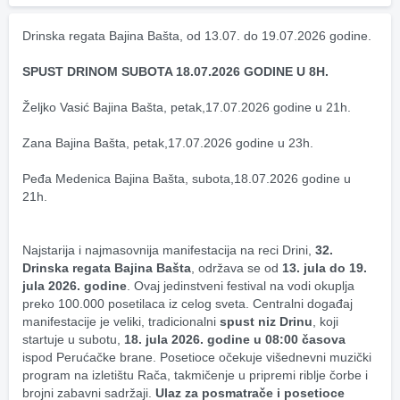
Drinska regata Bajina Bašta, od 13.07. do 19.07.2026 godine.
SPUST DRINOM SUBOTA 18.07.2026 GODINE U 8H.
Željko Vasić Bajina Bašta, petak,17.07.2026 godine u 21h.
Zana Bajina Bašta, petak,17.07.2026 godine u 23h.
Peđa Medenica Bajina Bašta, subota,18.07.2026 godine u 
21h.
Najstarija i najmasovnija manifestacija na reci Drini, 
32. 
Drinska regata Bajina Bašta
, održava se od 
13. jula do 19. 
jula 2026. godine
. Ovaj jedinstveni festival na vodi okuplja 
preko 100.000 posetilaca iz celog sveta. Centralni događaj 
manifestacije je veliki, tradicionalni 
spust niz Drinu
, koji 
startuje u subotu, 
18. jula 2026. godine u 08:00 časova
ispod Perućačke brane. Posetioce očekuje višednevni muzički 
program na izletištu Rača, takmičenje u pripremi riblje čorbe i 
brojni zabavni sadržaji. 
Ulaz za posmatrače i posetioce 