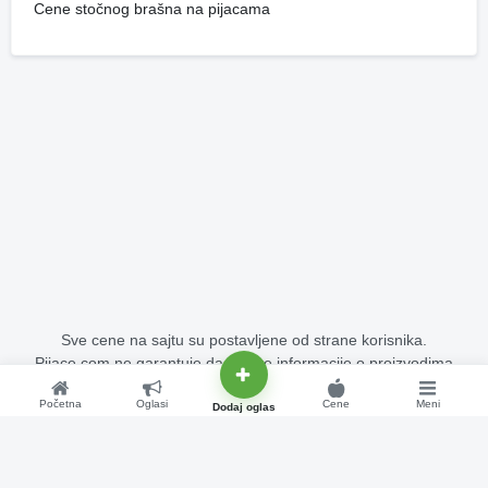
Cene stočnog brašna na pijacama
Sve cene na sajtu su postavljene od strane korisnika.
Pijace.com ne garantuje da su sve informacije o proizvodima
potpuno tačne i bez grešaka.
Početna
Oglasi
Cene
Meni
Copyright © 2015 - 2026 Pijace.com Sva prava su zadržana.
Dodaj oglas
Cene na pijacama - stoka, voće, povrće, žitarice