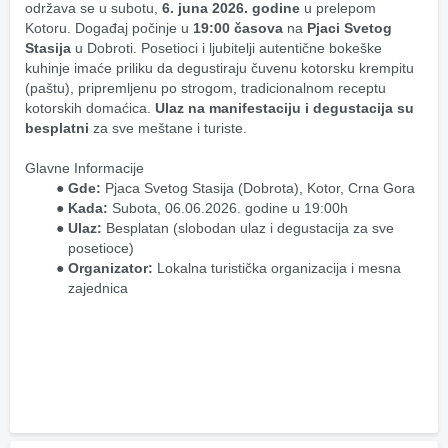
održava se u subotu, 
6. juna 2026. godine
 u prelepom 
Kotoru. Događaj počinje u 
19:00 časova
 na 
Pjaci Svetog 
Stasija
 u Dobroti. Posetioci i ljubitelji autentične bokeške 
kuhinje imaće priliku da degustiraju čuvenu kotorsku krempitu 
(paštu), pripremljenu po strogom, tradicionalnom receptu 
kotorskih domaćica. 
Ulaz na manifestaciju i degustacija su 
besplatni
 za sve meštane i turiste.
Glavne Informacije
Gde:
 Pjaca Svetog Stasija (Dobrota), Kotor, Crna Gora
Kada:
 Subota, 06.06.2026. godine u 19:00h
Ulaz:
 Besplatan (slobodan ulaz i degustacija za sve 
posetioce)
Organizator:
 Lokalna turistička organizacija i mesna 
zajednica