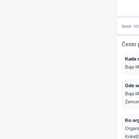
Izvor:
ht
Često 
Kada s
Baja M
Gde se
Baja M
Zemun
Ko org
Organi
Knindž