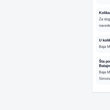
Kolika
Za dog
naved
U koli
Baja M
Šta po
Batajn
Baja M
Simona