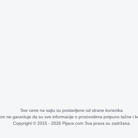
Sve cene na sajtu su postavljene od strane korisnika.
om ne garantuje da su sve informacije o proizvodima potpuno tačne i 
Copyright © 2015 - 2026 Pijace.com Sva prava su zadržana.
Cene na pijacama - stoka, voće, povrće, žitarice