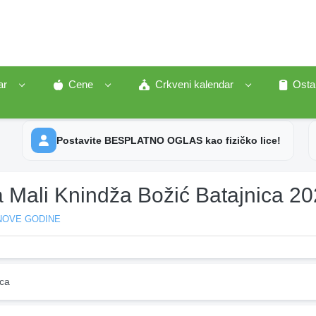
ar
Cene
Crkveni kalendar
Osta
Postavite BESPLATNO OGLAS kao fizičko lice!
a Mali Knindža Božić Batajnica 2
NOVE GODINE
ica