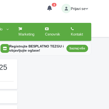
4
Prijavi se
lo
Marketing
Cenovnik
Kontakt
Registrujte BESPLATNO TEZGU i
Saznaj više
objavljujte oglase!
025