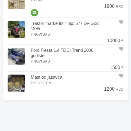
PIROT
1800
RSD
Traktor marke IMT tip: 577 Dv God.
1995
NOVI SAD
10000
€
Ford Fiesta 1.4 TDCI Trend 2006.
godište
NOVI SAD
1500
€
Mast od jazavca
KOVAČICA
1200
RSD