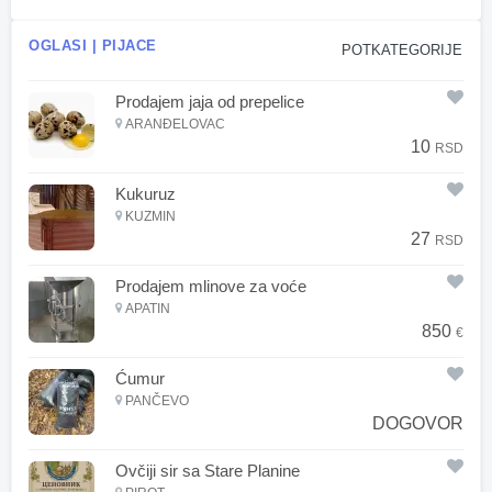
OGLASI | PIJACE
POTKATEGORIJE
Prodajem jaja od prepelice
ARANĐELOVAC
10
RSD
Kukuruz
KUZMIN
27
RSD
Prodajem mlinove za voće
APATIN
850
€
Ćumur
PANČEVO
DOGOVOR
Ovčiji sir sa Stare Planine