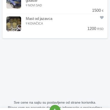
godište
NOVI SAD
1500
€
Mast od jazavca
KOVAČICA
1200
RSD
Sve cene na sajtu su postavljene od strane korisnika.
Pijace.com ne garantuje da su sve informacije o proizvodima