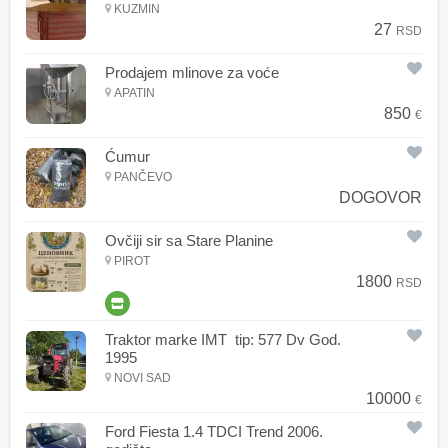
KUZMIN
27
RSD
Prodajem mlinove za voće
APATIN
850
€
Ćumur
PANČEVO
DOGOVOR
Ovčiji sir sa Stare Planine
PIROT
1800
RSD
Traktor marke IMT tip: 577 Dv God.
1995
NOVI SAD
10000
€
Ford Fiesta 1.4 TDCI Trend 2006.