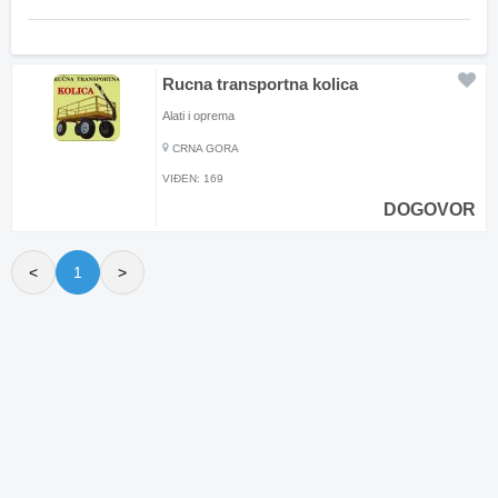
Rucna transportna kolica
Alati i oprema
CRNA GORA
VIĐEN:
169
DOGOVOR
<
1
>