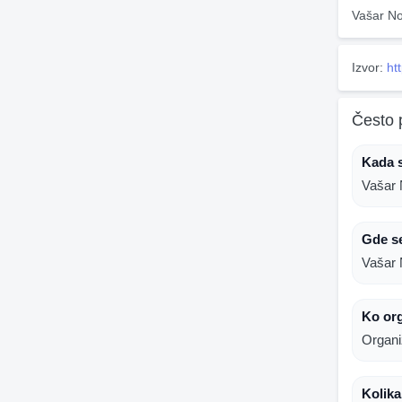
Vašar No
Izvor:
ht
Često 
Kada 
Vašar 
Gde s
Vašar 
Ko org
Organi
Kolika