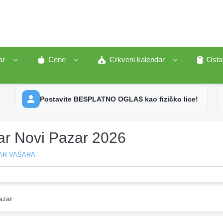
ar
Cene
Crkveni kalendar
Osta
Postavite BESPLATNO OGLAS kao fizičko lice!
ar Novi Pazar 2026
AR VAŠARA
azar