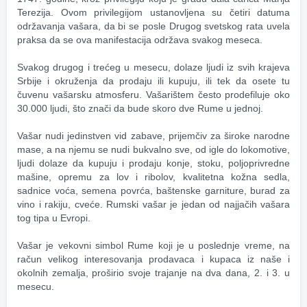
Terezija. Ovom privilegijom ustanovljena su četiri datuma 
održavanja vašara, da bi se posle Drugog svetskog rata uvela 
praksa da se ova manifestacija održava svakog meseca.
Svakog drugog i trećeg u mesecu, dolaze ljudi iz svih krajeva 
Srbije i okruženja da prodaju ili kupuju, ili tek da osete tu 
čuvenu vašarsku atmosferu. Vašarištem često prodefiluje oko 
30.000 ljudi, što znači da bude skoro dve Rume u jednoj.
Vašar nudi jedinstven vid zabave, prijemčiv za široke narodne 
mase, a na njemu se nudi bukvalno sve, od igle do lokomotive, 
ljudi dolaze da kupuju i prodaju konje, stoku, poljoprivredne 
mašine, opremu za lov i ribolov, kvalitetna kožna sedla, 
sadnice voća, semena povrća, baštenske garniture, burad za 
vino i rakiju, cveće. Rumski vašar je jedan od najjačih vašara 
tog tipa u Evropi.
Vašar je vekovni simbol Rume koji je u poslednje vreme, na 
račun velikog interesovanja prodavaca i kupaca iz naše i 
okolnih zemalja, proširio svoje trajanje na dva dana, 2. i 3. u 
mesecu.