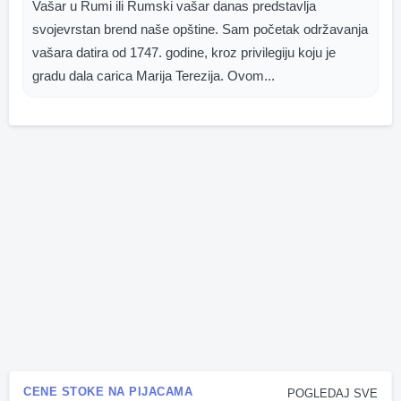
Vašar u Rumi ili Rumski vašar danas predstavlja
svojevrstan brend naše opštine. Sam početak održavanja
vašara datira od 1747. godine, kroz privilegiju koju je
gradu dala carica Marija Terezija. Ovom...
CENE STOKE NA PIJACAMA
POGLEDAJ SVE