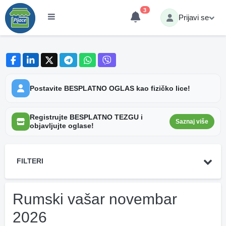
3
Prijavi se
Postavite BESPLATNO OGLAS kao fizičko lice!
Registrujte BESPLATNO TEZGU i
Saznaj više
objavljujte oglase!
FILTERI
Rumski vašar novembar
2026