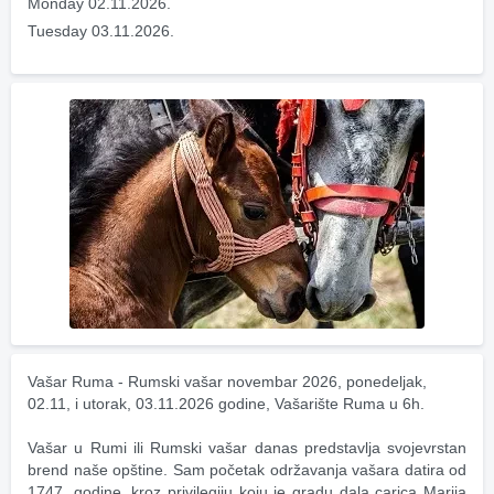
Monday 02.11.2026.
Tuesday 03.11.2026.
Vašar Ruma - Rumski vašar novembar 2026, ponedeljak, 
02.11, i utorak, 03.11.2026 godine, Vašarište Ruma u 6h.
Vašar u Rumi ili Rumski vašar danas predstavlja svojevrstan 
brend naše opštine. Sam početak održavanja vašara datira od 
1747. godine, kroz privilegiju koju je gradu dala carica Marija 