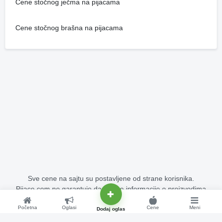
Cene stočnog ječma na pijacama
Cene stočnog brašna na pijacama
Sve cene na sajtu su postavljene od strane korisnika.
Pijace.com ne garantuje da su sve informacije o proizvodima
potpuno tačne i bez grešaka.
Početna
Oglasi
Cene
Meni
Copyright © 2015 - 2026 Pijace.com Sva prava su zadržana.
Dodaj oglas