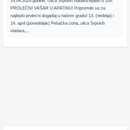
14.04.2025 godine, Ulica Srpskih vladara Apatin u 10h.
PROLEĆNI VAŠAR U APATINU! Pripremite se za
najlepši prolećni događaj u našem gradu! 13. (nedelja) i
14. april (ponedeljak) Pešačka zona, ulica Srpskih
vladara,...