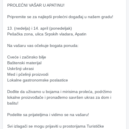
PROLEĆNI VAŠAR U APATINU! 
Pripremite se za najlepši prolećni događaj u našem gradu! 
13. (nedelja) i 14. april (ponedeljak)
Pešačka zona, ulica Srpskih vladara, Apatin
Na vašaru vas očekuje bogata ponuda:
Cveće i začinsko bilje
Baštenski materijal
Uskršnji ukrasi
Med i pčelinji proizvodi
Lokalne gastronomske poslastice
Dođite da uživamo u bojama i mirisima proleća, podržimo 
lokalne proizvođače i pronađemo savršen ukras za dom i 
baštu! 
Podelite sa prijateljima i vidimo se na vašaru! 
Svi izlagači se mogu prijaviti u prostorijama Turističke 