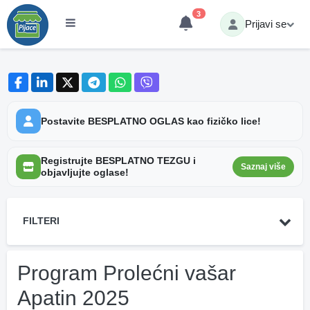
3
Prijavi se
Postavite BESPLATNO OGLAS kao fizičko lice!
Registrujte BESPLATNO TEZGU i
Saznaj više
objavljujte oglase!
FILTERI
Program Prolećni vašar
Apatin 2025