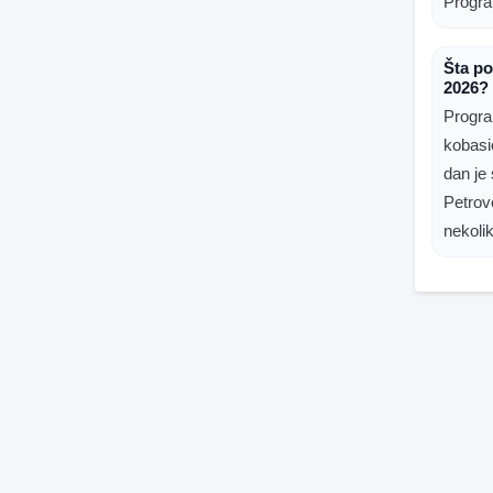
Progra
Šta p
2026?
Progra
kobasi
dan je
Petrovc
nekolik