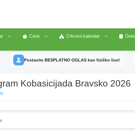
ar
Cene
Crkveni kalendar
Osta
Postavite BESPLATNO OGLAS kao fizičko lice!
gram Kobasicijada Bravsko 2026
AM
o