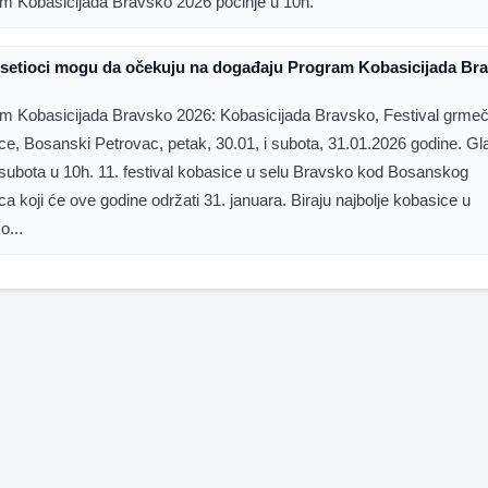
m Kobasicijada Bravsko 2026 počinje u 10h.
osetioci mogu da očekuju na događaju Program Kobasicijada Br
m Kobasicijada Bravsko 2026: Kobasicijada Bravsko, Festival grme
ce, Bosanski Petrovac, petak, 30.01, i subota, 31.01.2026 godine. Gl
 subota u 10h. 11. festival kobasice u selu Bravsko kod Bosanskog
a koji će ove godine održati 31. januara. Biraju najbolje kobasice u
o...