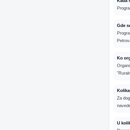
Kada 
Progra
Gde s
Progra
Petrov
Ko or
Organi
"Ruraln
Kolika
Za dog
naved
U koli