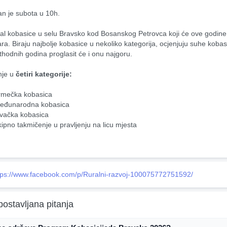
an je subota u 10h.
ival kobasice u selu Bravsko kod Bosanskog Petrovca koji će ove godine 
ra. Biraju najbolje kobasice u nekoliko kategorija, ocjenjuju suhe kobasic
ethodnih godina proglasit će i onu najgoru.
je u 
četiri kategorije:
rmečka kobasica
eđunarodna kobasica
ovačka kobasica
kipno takmičenje u pravljenju na licu mjesta
tps://www.facebook.com/p/Ruralni-razvoj-100075772751592/
postavljana pitanja