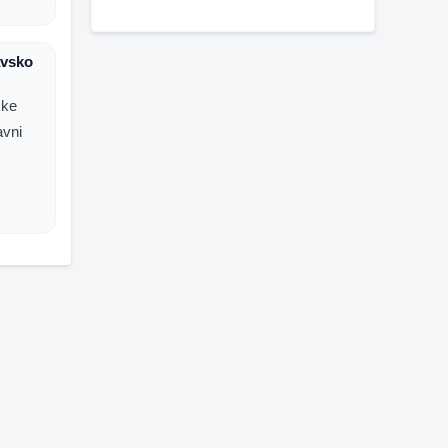
avsko
čke
avni