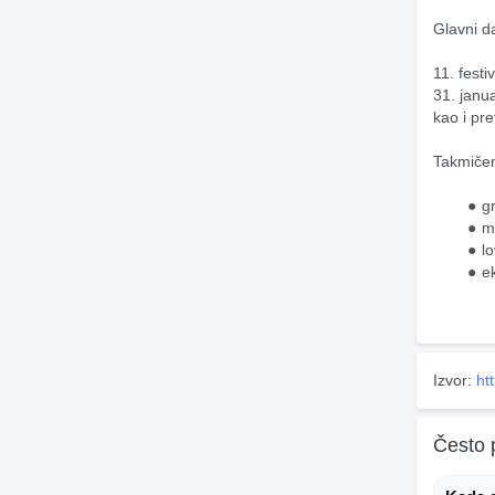
Glavni d
11. fest
31. janua
kao i pr
Takmičen
g
m
l
e
Izvor:
ht
Često 