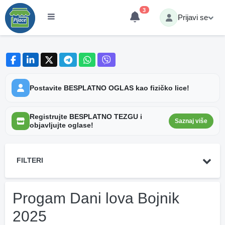
3
Prijavi se
Postavite BESPLATNO OGLAS kao fizičko lice!
Registrujte BESPLATNO TEZGU i
Saznaj više
objavljujte oglase!
FILTERI
Progam Dani lova Bojnik
2025