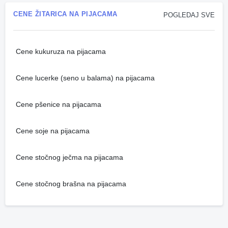
CENE ŽITARICA NA PIJACAMA
POGLEDAJ SVE
Cene kukuruza na pijacama
Cene lucerke (seno u balama) na pijacama
Cene pšenice na pijacama
Cene soje na pijacama
Cene stočnog ječma na pijacama
Cene stočnog brašna na pijacama